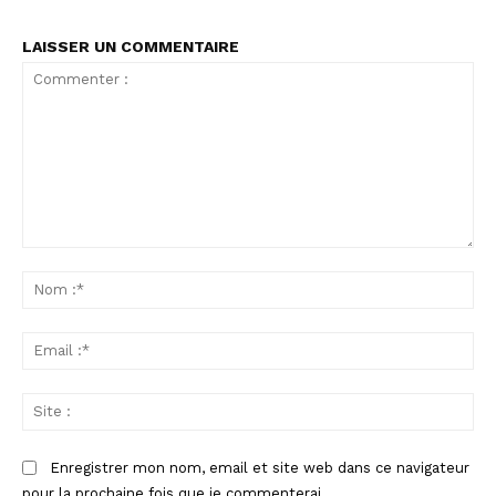
LAISSER UN COMMENTAIRE
Commenter
:
No
:*
Ema
:*
Sit
:
Enregistrer mon nom, email et site web dans ce navigateur
pour la prochaine fois que je commenterai.