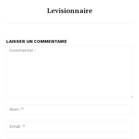
Levisionnaire
LAISSER UN COMMENTAIRE
Commenter
:
No
:*
Ema
:*