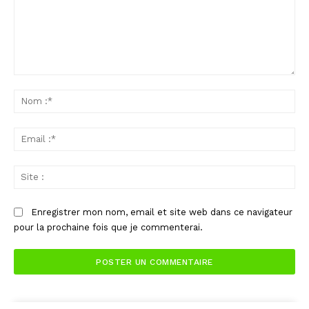
Commenter
:
No
:*
Ema
:*
Sit
:
Enregistrer mon nom, email et site web dans ce navigateur
pour la prochaine fois que je commenterai.