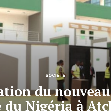
SOCIÉTÉ
ation du nouveau 
 du Nigéria à At