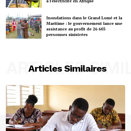
à l’électricité en Afrique
Inondations dans le Grand Lomé et la
Maritime : le gouvernement lance une
assistance au profit de 26 603
personnes sinistrées
ARTICLES SIMI
Articles Similaires