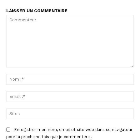
LAISSER UN COMMENTAIRE
Commenter
:
No
:*
Ema
:*
Sit
:
Enregistrer mon nom, email et site web dans ce navigateur
pour la prochaine fois que je commenterai.