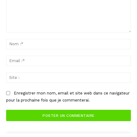
Commenter
:
No
:*
Ema
:*
Sit
:
Enregistrer mon nom, email et site web dans ce navigateur
pour la prochaine fois que je commenterai.