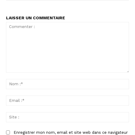
LAISSER UN COMMENTAIRE
Commenter
:
No
:*
Ema
:*
Sit
:
Enregistrer mon nom, email et site web dans ce navigateur