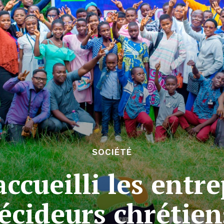
SOCIÉTÉ
ccueilli les entr
écideurs chrétie