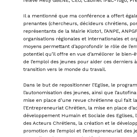
relevé Helly GBENE, CEO, Cabinet IF&C-Togo, Pré
Il a mentionné que ma conférence a offert égale
prenantes (chercheurs, décideurs chrétiens, po
représentants de la Mairie Kloto1, l’ANPE, ANPGF,
organisations régionales et internationales et o
moyens permettant d’approfondir le rôle de l’en
potentiel qu’il offre en vue d’améliorer le bie
de l’emploi des jeunes pour aider ces derniers à 
transition vers le monde du travail.
Dans le but de repositionner l’Eglise, le progr
l’autonomisation des jeunes, ainsi que l’autofina
mise en place d’une revue chrétienne qui fait 
l’Entrepreneuriat Chrétien, la mise en place d’a
développement Humain et Sociale des Eglises, l
des Acteurs Chrétiens, la création et le dével
promotion de l’emploi et l’entrepreneuriat des