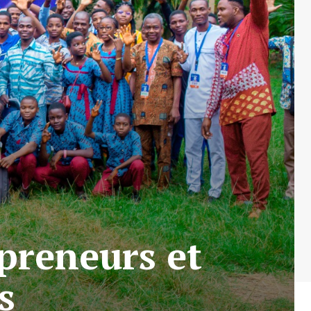
epreneurs et
ns