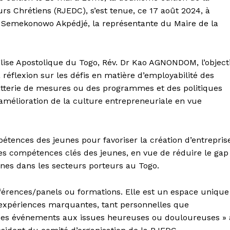
s Chrétiens (RJEDC), s’est tenue, ce 17 août 2024, à
emekonowo Akpédjé, la représentante du Maire de la
glise Apostolique du Togo, Rév. Dr Kao AGNONDOM, l’objecti
 réflexion sur les défis en matière d’employabilité des
atterie de mesures ou des programmes et des politiques
’amélioration de la culture entrepreneuriale en vue
tences des jeunes pour favoriser la création d’entrepris
 les compétences clés des jeunes, en vue de réduire le gap
unes dans les secteurs porteurs au Togo.
férences/panels ou formations. Elle est un espace unique
 expériences marquantes, tant personnelles que
de ces événements aux issues heureuses ou douloureuses » 