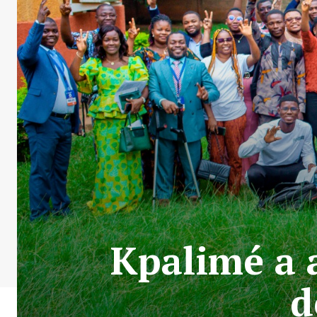
Kpalimé a a
d