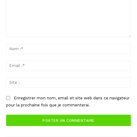
Commenter
:
No
:*
Ema
:*
Sit
:
Enregistrer mon nom, email et site web dans ce navigateur
pour la prochaine fois que je commenterai.