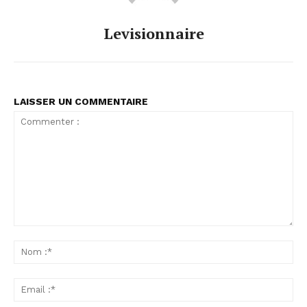
Levisionnaire
LAISSER UN COMMENTAIRE
Commenter
:
No
:*
Ema
:*