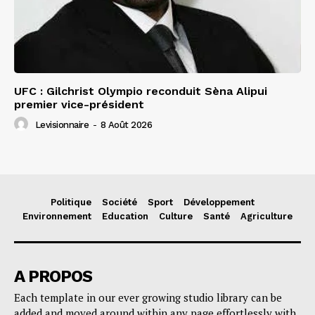
UFC : Gilchrist Olympio reconduit Sèna Alipui
premier vice-président
Levisionnaire
-
8 Août 2026
Politique
Société
Sport
Développement
Environnement
Education
Culture
Santé
Agriculture
A PROPOS
Each template in our ever growing studio library can be
added and moved around within any page effortlessly with