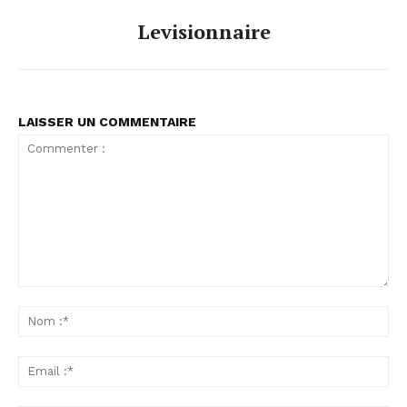
Levisionnaire
LAISSER UN COMMENTAIRE
Commenter
:
No
:*
Ema
:*