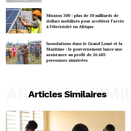
Mission 300 : plus de 50 milliards de
dollars mobilisés pour accélérer l’accès
à l’électricité en Afrique
Inondations dans le Grand Lomé et la
Maritime : le gouvernement lance une
assistance au profit de 26 603
personnes sinistrées
ARTICLES SIMI
Articles Similaires