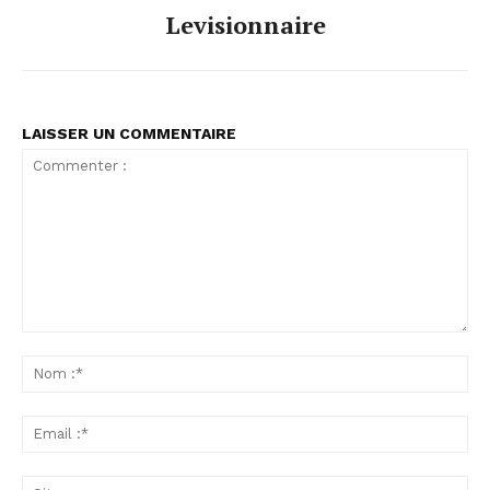
Levisionnaire
LAISSER UN COMMENTAIRE
Commenter
:
No
:*
Ema
:*
Sit