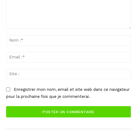
Commenter
:
No
:*
Ema
:*
Sit
:
Enregistrer mon nom, email et site web dans ce navigateur
pour la prochaine fois que je commenterai.