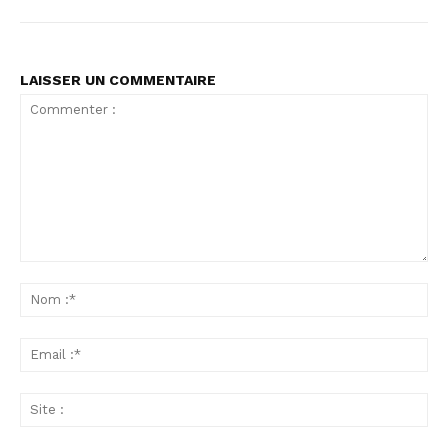
LAISSER UN COMMENTAIRE
Commenter
:
No
:*
Ema
:*
Sit
: