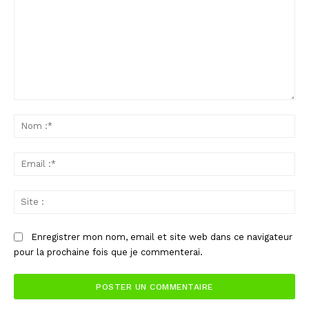
Commenter
:
No
:*
Ema
:*
Sit
:
Enregistrer mon nom, email et site web dans ce navigateur
pour la prochaine fois que je commenterai.