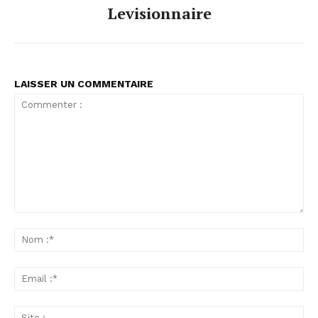
Levisionnaire
LAISSER UN COMMENTAIRE
Commenter
:
No
:*
Ema
:*
Sit