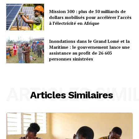
Mission 300 : plus de 50 milliards de
dollars mobilisés pour accélérer l’accès
à l’électricité en Afrique
Inondations dans le Grand Lomé et la
Maritime : le gouvernement lance une
assistance au profit de 26 603
personnes sinistrées
ARTICLES SIMI
Articles Similaires