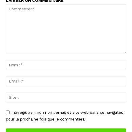
LAISSER UN COMMENTAIRE
Commenter
:
No
:*
Ema
:*
Sit
:
Enregistrer mon nom, email et site web dans ce navigateur
pour la prochaine fois que je commenterai.