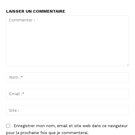
LAISSER UN COMMENTAIRE
Commenter
:
No
:*
Ema
:*
Sit
:
Enregistrer mon nom, email et site web dans ce navigateur
pour la prochaine fois que je commenterai.