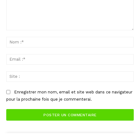
Commenter
:
No
:*
Ema
:*
Sit
:
Enregistrer mon nom, email et site web dans ce navigateur
pour la prochaine fois que je commenterai.