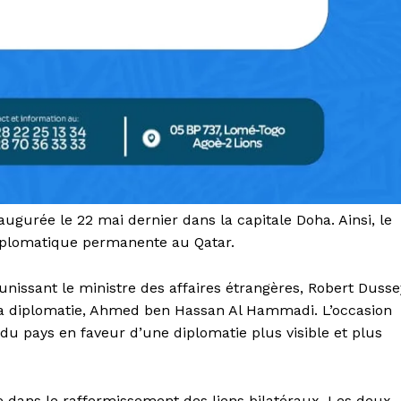
ugurée le 22 mai dernier dans la capitale Doha. Ainsi, le
iplomatique permanente au Qatar.
nissant le ministre des affaires étrangères, Robert Dusse
e la diplomatie, Ahmed ben Hassan Al Hammadi. L’occasion
t du pays en faveur d’une diplomatie plus visible et plus
pe dans le raffermissement des liens bilatéraux. Les deux