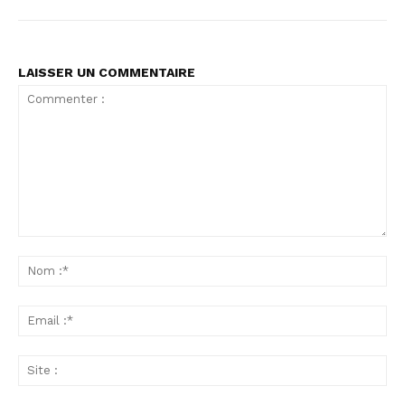
LAISSER UN COMMENTAIRE
Commenter
:
No
:*
Ema
:*
Sit
: