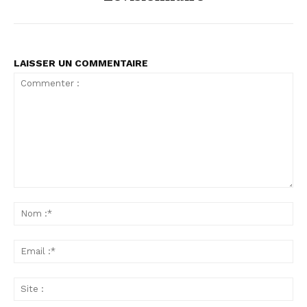
LAISSER UN COMMENTAIRE
Commenter
:
No
:*
Ema
:*
Sit
: