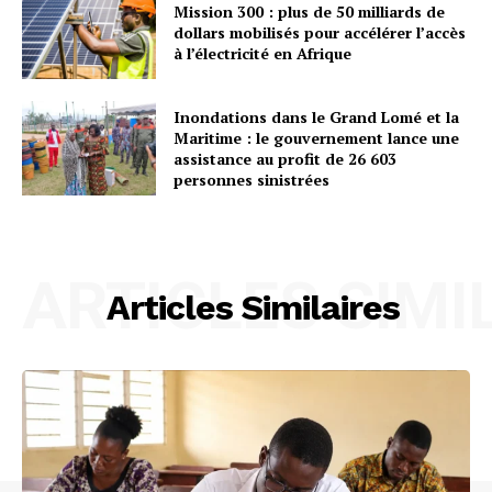
Mission 300 : plus de 50 milliards de
dollars mobilisés pour accélérer l’accès
à l’électricité en Afrique
Inondations dans le Grand Lomé et la
Maritime : le gouvernement lance une
assistance au profit de 26 603
personnes sinistrées
ARTICLES SIMI
Articles Similaires