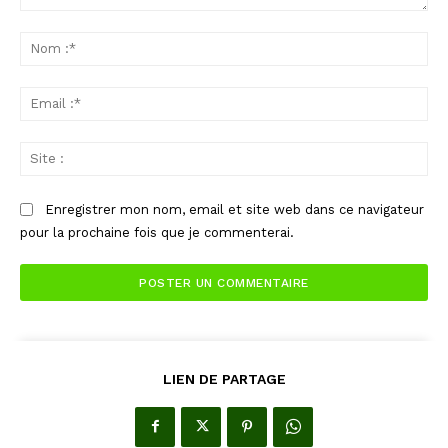
Commenter
:
No
:*
Ema
:*
Sit
:
Enregistrer mon nom, email et site web dans ce navigateur
pour la prochaine fois que je commenterai.
LIEN DE PARTAGE