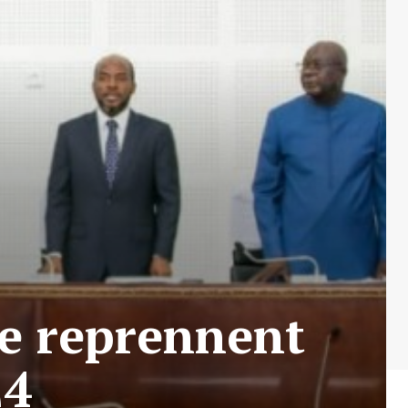
re reprennent
24