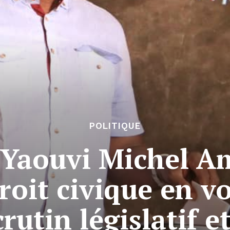
POLITIQUE
Yaouvi Michel Am
roit civique en v
rutin législatif e