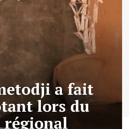
etodji a fait
otant lors du
t régional