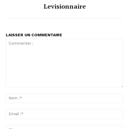
Levisionnaire
LAISSER UN COMMENTAIRE
Commenter
:
No
:*
Ema
:*
Sit