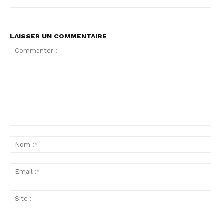
LAISSER UN COMMENTAIRE
Commenter
:
No
:*
Ema
:*
Sit
: