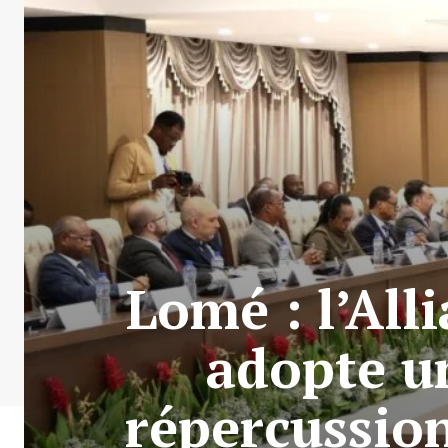
Lomé : l’All
adopte un
répercussion