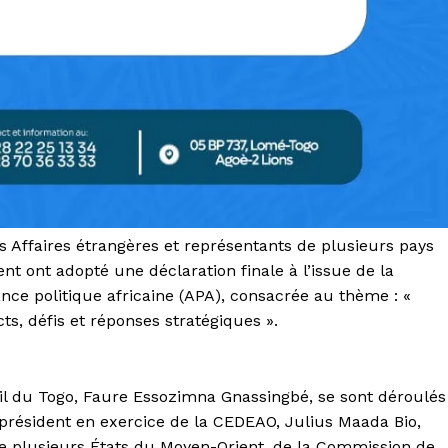
es Affaires étrangères et représentants de plusieurs pays
nt ont adopté une déclaration finale à l’issue de la
iance politique africaine (APA), consacrée au thème : «
ts, défis et réponses stratégiques ».
eil du Togo, Faure Essozimna Gnassingbé, se sont déroulés
 président en exercice de la CEDEAO, Julius Maada Bio,
 de plusieurs États du Moyen-Orient, de la Commission de