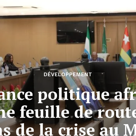
DÉVELOPPEMENT
iance politique af
e feuille de rout
s de la crise au