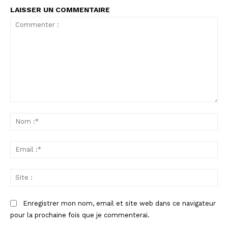
LAISSER UN COMMENTAIRE
Commenter
:
No
:*
Ema
:*
Sit
:
Enregistrer mon nom, email et site web dans ce navigateur
pour la prochaine fois que je commenterai.