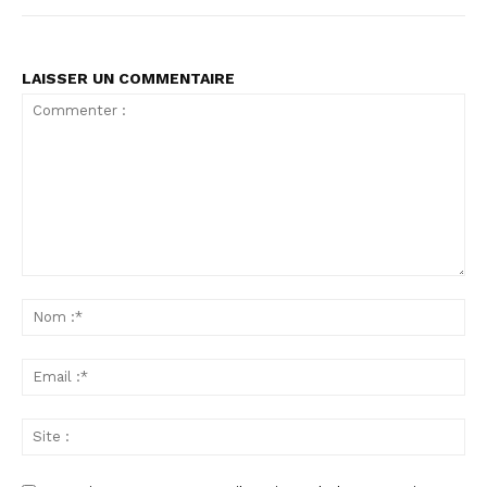
LAISSER UN COMMENTAIRE
Commenter
:
No
:*
Ema
:*
Sit
: