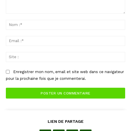
Commenter
:
No
:*
Ema
:*
Sit
:
Enregistrer mon nom, email et site web dans ce navigateur
pour la prochaine fois que je commenterai.
LIEN DE PARTAGE