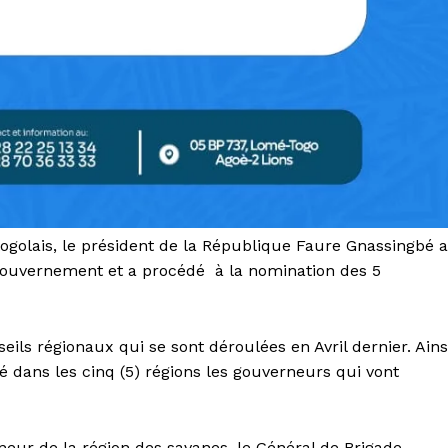
golais, le président de la République Faure Gnassingbé a
 gouvernement et a procédé à la nomination des 5
ils régionaux qui se sont déroulées en Avril dernier. Ains
é dans les cinq (5) régions les gouverneurs qui vont
neur de la région des savanes, le Général de Brigade,