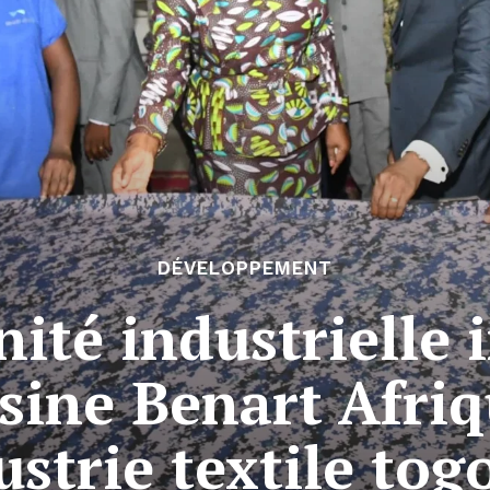
DÉVELOPPEMENT
nité industrielle 
usine Benart Afri
ustrie textile tog