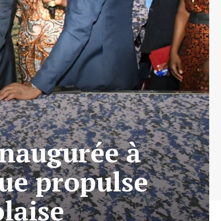
inaugurée à
que propulse
olaise