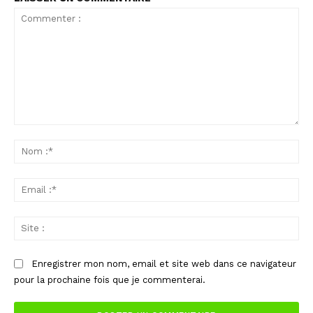
Commenter
:
No
:*
Ema
:*
Sit
:
Enregistrer mon nom, email et site web dans ce navigateur
pour la prochaine fois que je commenterai.