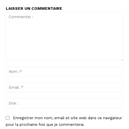
LAISSER UN COMMENTAIRE
Commenter
:
No
:*
Ema
:*
Sit
:
Enregistrer mon nom, email et site web dans ce navigateur
pour la prochaine fois que je commenterai.