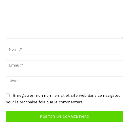
Commenter
:
No
:*
Ema
:*
Sit
:
Enregistrer mon nom, email et site web dans ce navigateur
pour la prochaine fois que je commenterai.