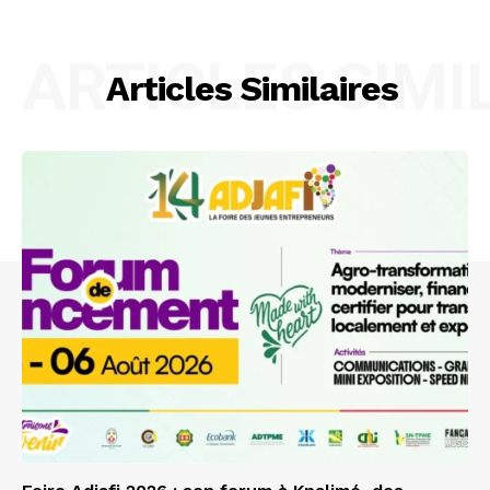
ARTICLES SIMI
Articles Similaires