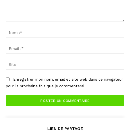
Commenter
:
No
:*
Ema
:*
Sit
:
Enregistrer mon nom, email et site web dans ce navigateur
pour la prochaine fois que je commenterai.
LIEN DE PARTAGE