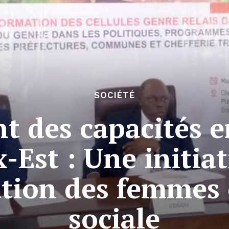
SOCIÉTÉ
t des capacités e
-Est : Une initia
tion des femmes e
sociale