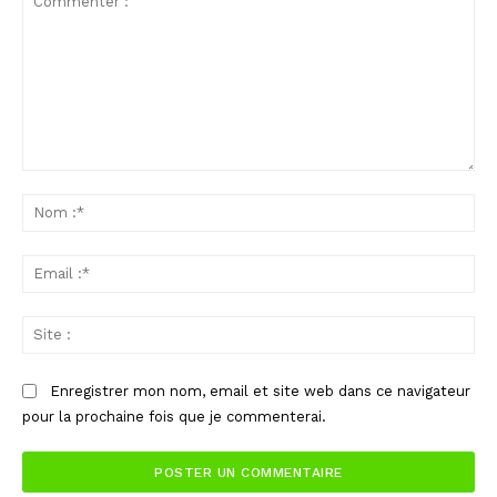
Commenter
:
No
:*
Ema
:*
Sit
:
Enregistrer mon nom, email et site web dans ce navigateur
pour la prochaine fois que je commenterai.