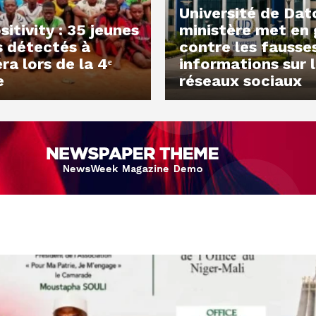
Université de Datc
itivity : 35 jeunes
ministère met en
s détectés à
contre les fausse
a lors de la 4ᵉ
informations sur 
e
réseaux sociaux