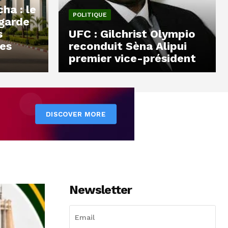
ha : le
POLITIQUE
 garde
s
UFC : Gilchrist Olympio
les
reconduit Sèna Alipui
premier vice-président
Newsletter