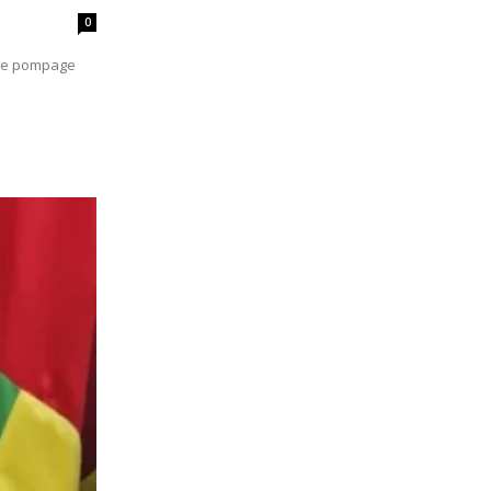
0
 de pompage