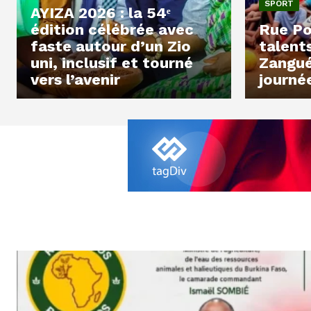
SPORT
AYIZA 2026 : la 54ᵉ
édition célébrée avec
Rue Pos
faste autour d’un Zio
talent
uni, inclusif et tourné
Zanguér
vers l’avenir
journé