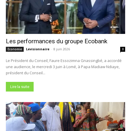
Les performances du groupe Ecobank
Levisionnaire
-
8 juin 2026
Economie
0
Le Président du Conseil, Faure Essozimna Gnassingbé, a accordé
une audience, le mercredi 3 juin à Lomé, à Papa Madiaw Ndiaye,
président du Conseil...
Lire la suite