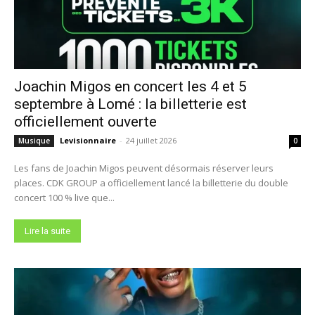
Joachin Migos en concert les 4 et 5
septembre à Lomé : la billetterie est
officiellement ouverte
Levisionnaire
-
24 juillet 2026
Musique
0
Les fans de Joachin Migos peuvent désormais réserver leurs
places. CDK GROUP a officiellement lancé la billetterie du double
concert 100 % live que...
Lire la suite