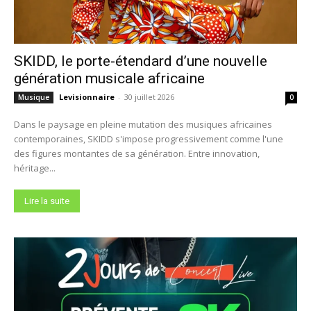
SKIDD, le porte-étendard d’une nouvelle
génération musicale africaine
Levisionnaire
-
30 juillet 2026
Musique
0
Dans le paysage en pleine mutation des musiques africaines
contemporaines, SKIDD s'impose progressivement comme l'une
des figures montantes de sa génération. Entre innovation,
héritage...
Lire la suite