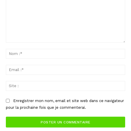
Commenter
:
No
:*
Ema
:*
Sit
:
Enregistrer mon nom, email et site web dans ce navigateur
pour la prochaine fois que je commenterai.