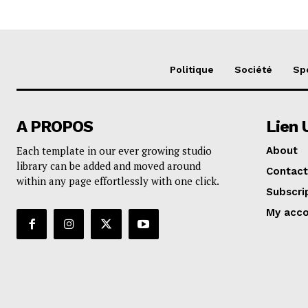
Politique
Société
Sp
A PROPOS
Lien 
Each template in our ever growing studio
About
library can be added and moved around
Contact
within any page effortlessly with one click.
Subscri
My acc