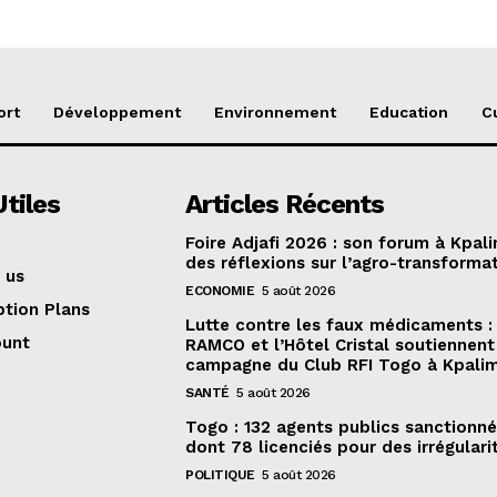
ort
Développement
Environnement
Education
C
Utiles
Articles Récents
Foire Adjafi 2026 : son forum à Kpal
des réflexions sur l’agro-transforma
 us
ECONOMIE
5 août 2026
ption Plans
Lutte contre les faux médicaments :
ount
RAMCO et l’Hôtel Cristal soutiennent 
campagne du Club RFI Togo à Kpali
SANTÉ
5 août 2026
Togo : 132 agents publics sanctionné
dont 78 licenciés pour des irrégulari
POLITIQUE
5 août 2026