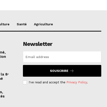
ulture
Santé
Agriculture
Newsletter
imé,
tion
SOUSCRIRE
la 8ᵉ
mé
I've read and accept the
Privacy Policy
.
s,
tés