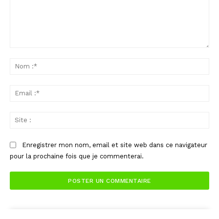
Commenter
:
No
:*
Ema
:*
Sit
:
Enregistrer mon nom, email et site web dans ce navigateur
pour la prochaine fois que je commenterai.