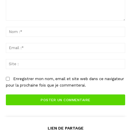
Commenter
:
No
:*
Ema
:*
Sit
:
Enregistrer mon nom, email et site web dans ce navigateur
pour la prochaine fois que je commenterai.
LIEN DE PARTAGE