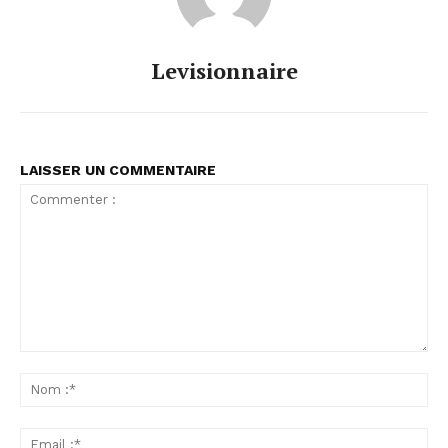
Levisionnaire
LAISSER UN COMMENTAIRE
Commenter
:
No
:*
Ema