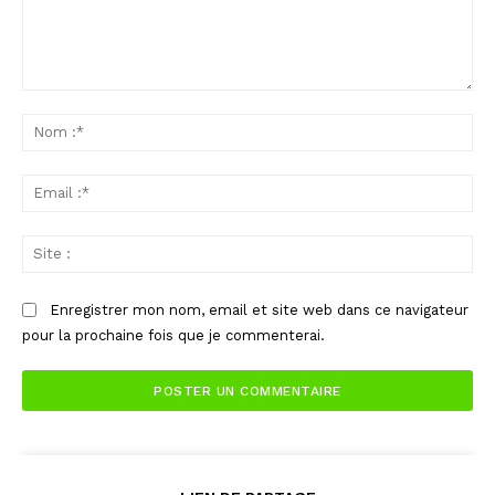
Commenter
:
No
:*
Ema
:*
Sit
:
Enregistrer mon nom, email et site web dans ce navigateur
pour la prochaine fois que je commenterai.