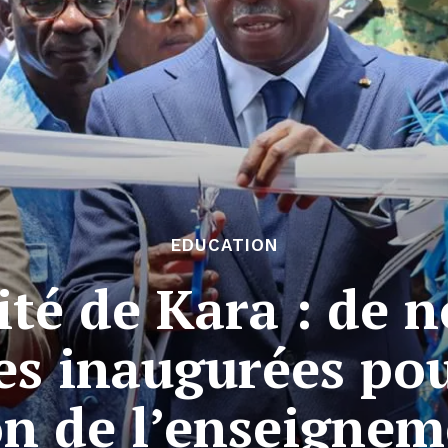
EDUCATION
ité de Kara : de n
es inaugurées pou
n de l’enseignem